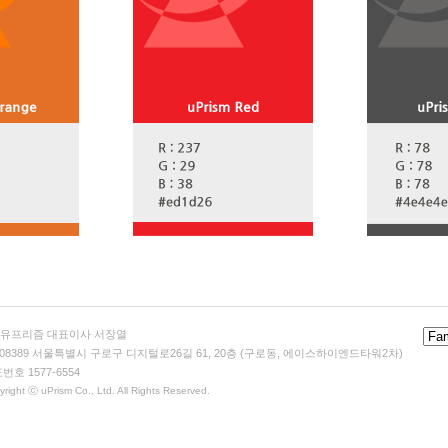
)유프리즘 대표이사 서장열
 08389 서울특별시 구로구 디지털로26길 61, 20층 (구로동, 에이스하이엔드타워2차)
번호 1577-6554
right ⓒ uPrism Co., Ltd. All Rights Reserved.