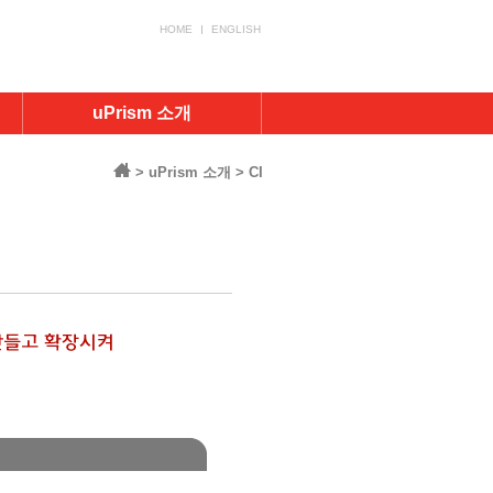
HOME
ENGLISH
uPrism 소개
> uPrism 소개 > CI