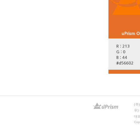
(주
우)
대표
Copy