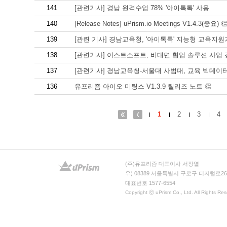
141
[관련기사] 경남 원격수업 78% '아이톡톡' 사용
140
[Release Notes] uPrism.io Meetings V1.4.3(중요) 
139
[관련 기사] 경남교육청, '아이톡톡' 지능형 교육지
138
[관련기사] 이스트소프트, 비대면 협업 솔루션 사업
137
[관련기사] 경남교육청-서울대 사범대, 교육 빅데이
136
유프리즘 아이오 미팅스 V1.3.9 릴리즈 노트 👏
1
2
3
4
(주)유프리즘 대표이사 서장열
우) 08389 서울특별시 구로구 디지털로26
대표번호 1577-6554
Copyright ⓒ uPrism Co., Ltd. All Rights Res