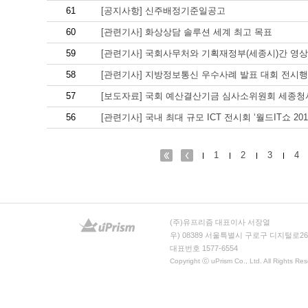
61
[공지사항] 신주배정기준일공고
60
[관련기사] 화상상담 솔루션 세계 최고 목표
59
[관련기사] 국회사무처와 기획재정부(세종시)간 영
58
[관련기사] 지방정보통신 우수사례 발표 대회 전시
57
[보도자료] 국회 예산결산기금 심사소위원회 세종청
56
[관련기사] 국내 최대 규모 ICT 전시회 ‘월드IT쇼 201
1
2
3
4
(주)유프리즘 대표이사 서장열
우) 08389 서울특별시 구로구 디지털로26
대표번호 1577-6554
Copyright ⓒ uPrism Co., Ltd. All Rights Res