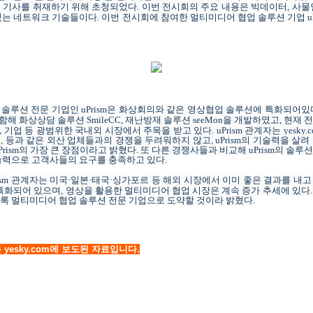
 기사를 취재하기 위해 초청되었다
.
이번
전시회의 주요 내용은 빅데이터
,
사물
있는 네트워크 기술들이다
.
이번
전시회에 참여한 멀티미디어 협업 솔루션 기업
u
 솔루션 전문 기업인
uPrism
은 화상회의와 같은 영상협업 솔루션에 특화되어있
포함해 화상상담 솔루션
SmileCC,
재난방재 솔루션
seeMon
을 개발하였고
,
현재 
,
기업
등
광범위한
국내외 시장에서 주목을 받고 있다
.
uPrism
관계자는
yesky.
콤
,
등과 같은
외산 업체
들과의 경쟁을 두려워하지 않고
,
uPrism
의 기술력을 살려
Prism
의 가장 큰 장점이라고 밝혔다
.
또 다른 경쟁사들과 비교해
uPrism
의 솔루션
기술력으로 고객사들의 요구를 충족하고 있다
.
ism
관계자는
미국
·
일본
·
태국
·
싱가포르 등 해외 시장에서
이미 좋은 결과를 내고
특화되어 있으며
,
영상을 활용한 멀티미디어 협업 시장은 계속 증가 추세에 있다
도록 멀티미디어 협업 솔루션 전문 기업으로 도약할 것이라 밝혔다
.
yesky.com에 보도된 자료입니다.