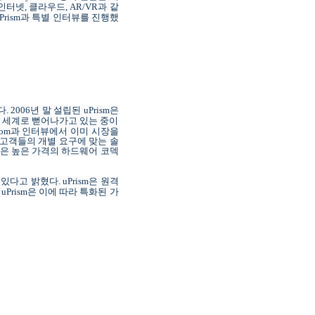
인터넷
,
클라우드
, AR/VR
과 같
Prism
과
특별
인터뷰를 진행했
다
.
2006
년 말 설립된
uPrism
은
전 세계로 뻗어나가고 있는 중이
com
과
인터뷰에서
이미 시장을
고객들의 개별 요구에 맞는 솔
은 높은 가격의 하드웨어 코덱
 있다고 밝혔다
. uPrism
은 원격
. uPrism
은 이에 따라 특화된 가