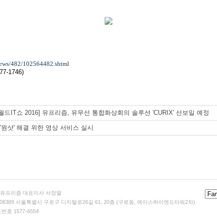
/news/482/102564482.shtml
7-1746)
월드IT쇼 2016] 유프리즘, 유무선 통합화상회의 솔루션 'CURIX' 선보일 예정
 '원샷' 해결 위한 영상 서비스 실시
)유프리즘 대표이사 서장열
 08389 서울특별시 구로구 디지털로26길 61, 20층 (구로동, 에이스하이엔드타워2차)
번호 1577-6554