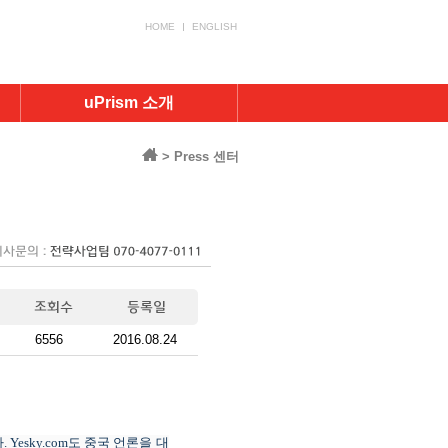
HOME
ENGLISH
uPrism 소개
> Press 센터
6556
2016.08.24
다
. Yesky.com
도
중국 언론
을
대