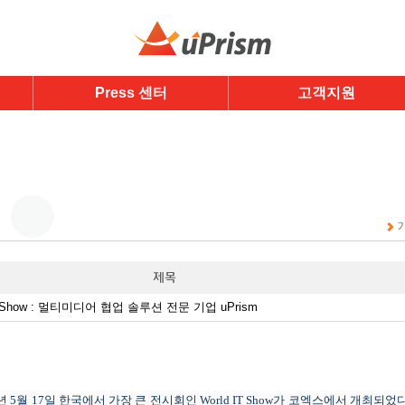
Press 센터
고객지원
T Show : 멀티미디어 협업 솔루션 전문 기업 uPrism
년
5
월
17
일
한국에서
가장 큰
전시회인
World IT Show
가 코엑스에서 개최되었